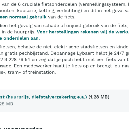
g van de 6 cruciale fietsonderdelen (versnellingssysteem,
uten, kopserie, ketting, verlichting) en dit in het geval 
f een normaal gebruik
van de fiets.
dien het gevolg van schade of onjuist gebruik van de fiets, 
 in de huurprijs.
Voor herstellingen rekenen wij de werk
e onderdelen aan.
 fietsen, behalve de niet-elektrische stadsfietsen en kinde
an gratis pechbijstand. Depannage Lybaert helpt je 24/7 gr
32 9 228 76 54 en zeg dat je pech hebt met een fiets van 
sade. Een medewerker haalt je fiets op en brengt jou na
s-, tram- of treinstation.
ijst (huurprijs, diefstalverzekering e.a.)
(1.28 MB)
.28 MB