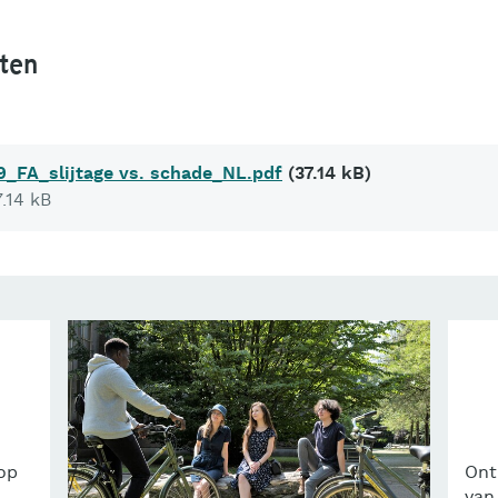
ten
_FA_slijtage vs. schade_NL.pdf
(37.14 kB)
.14 kB
n
op
Ont