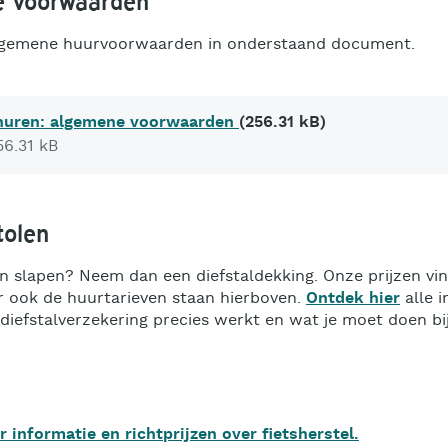
 voorwaarden
lgemene huurvoorwaarden in onderstaand document.
 huren: algemene voorwaarden
(256.31 kB)
6.31 kB
tolen
n slapen? Neem dan een diefstaldekking. Onze prijzen vind
aar ook de huurtarieven staan hierboven.
Ontdek hier
alle i
diefstalverzekering precies werkt en wat je moet doen bij 
r informatie en richtprijzen over fietsherstel.