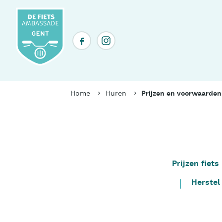
Overslaan
en
naar
Social
de
inhoud
media
gaan
header
Kruimelpad
Home
Huren
Prijzen en voorwaarden
Prijzen fiets
Table
of
Herstel
contents