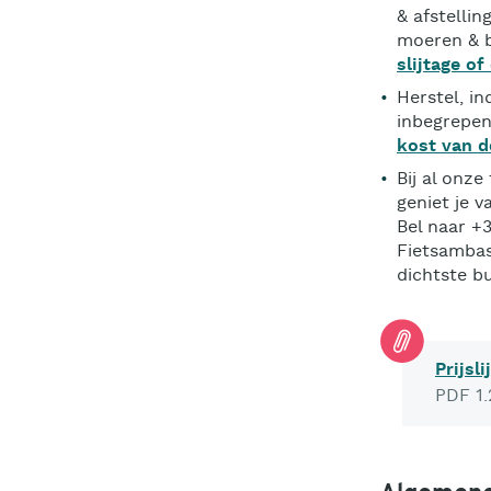
& afstellin
moeren & bo
slijtage o
Herstel, in
inbegrepen
kost van d
Bij al onze
geniet je v
Bel naar +
Fietsambas
dichtste bu
Prijsl
PDF 1