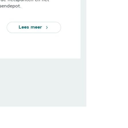
 de fietspunten en het
tsendepot.
Lees meer