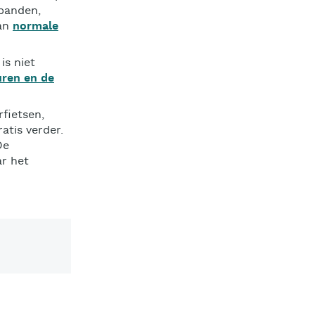
 banden,
van
normale
is niet
uren en de
rfietsen,
atis verder.
De
ar het